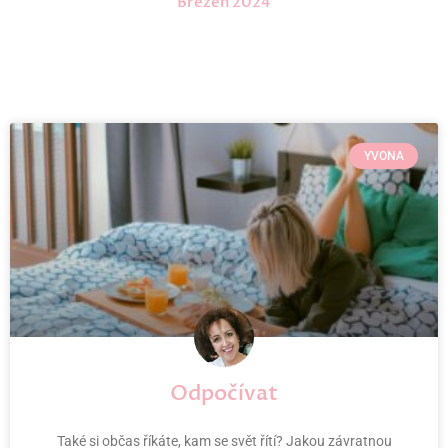
Březen 2024
YVONA
Odpočívat
Také si občas říkáte, kam se svět řítí? Jakou závratnou