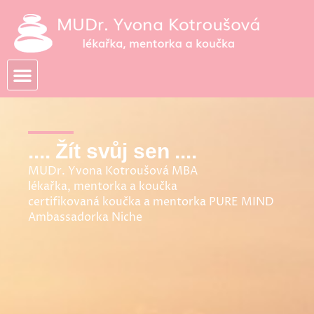
Přeskočit
na
obsah
.... Žít svůj sen ....
MUDr. Yvona Kotroušová MBA
lékařka, mentorka a koučka
certifikovaná koučka a mentorka PURE MIND
Ambassadorka Niche