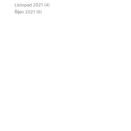
Listopad 2021
(4)
Říjen 2021
(6)
Září 2021
(4)
Srpen 2021
(5)
Červen 2021
(5)
Květen 2021
(6)
Duben 2021
(8)
Březen 2021
(6)
Únor 2021
(3)
Leden 2021
(6)
Prosinec 2020
(7)
Listopad 2020
(11)
Říjen 2020
(5)
Září 2020
(3)
Srpen 2020
(11)
Červenec 2020
(8)
Červen 2020
(3)
Květen 2020
(10)