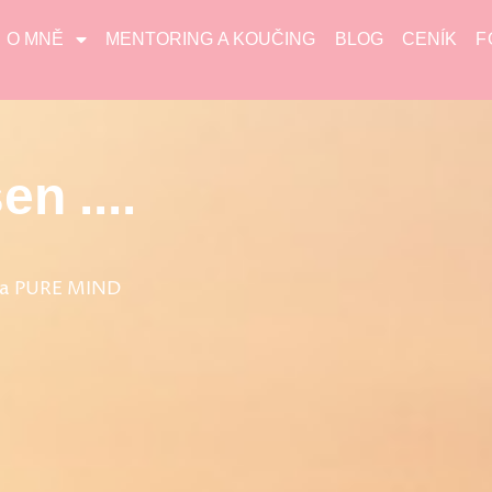
O MNĚ
MENTORING A KOUČING
BLOG
CENÍK
F
en ....
rka PURE MIND