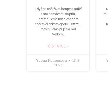
Když se náš život houpe a otáčí
N
o sto osmdesát stupňů,
mu
potřebujeme mít alespoň v
něčem či někom oporu. Jistotu.
m
Potřebujeme přijetí a řád.
Vědomí,
ČÍST VÍCE »
Yvona Kotroušová
13. 8.
2023