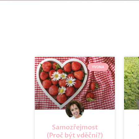
YVONA
Samozřejmost
(Proč být vděční?)