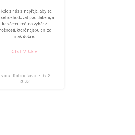
ikdo z nás si nepřeje, aby se
sel rozhodovat pod tlakem, a
ke všemu měl na výběr z
ožností, které nejsou ani za
mák dobré.
ČÍST VÍCE »
Yvona Kotroušová
6. 8.
2023