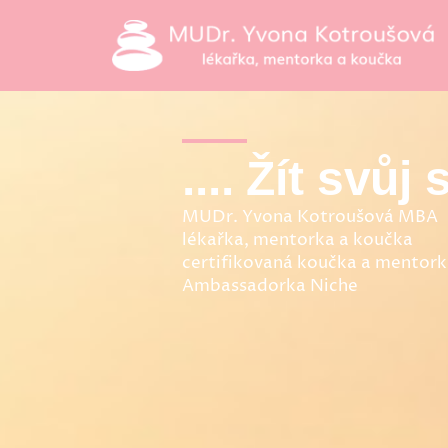
Přeskočit
na
obsah
.... Žít svůj s
MUDr. Yvona Kotroušová MBA
lékařka, mentorka a koučka
certifikovaná koučka a mento
Ambassadorka Niche