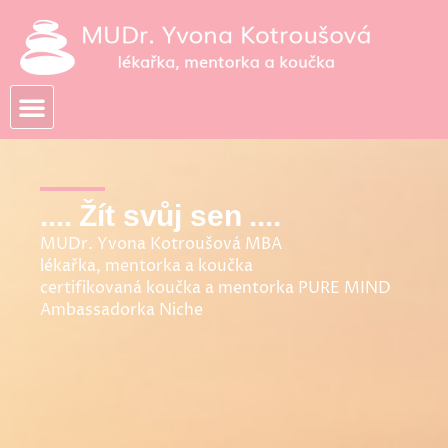
Přeskočit
na
obsah
.... Žít svůj sen ....
MUDr. Yvona Kotroušová MBA
lékařka, mentorka a koučka
certifikovaná koučka a mentorka PURE MIND
Ambassadorka Niche