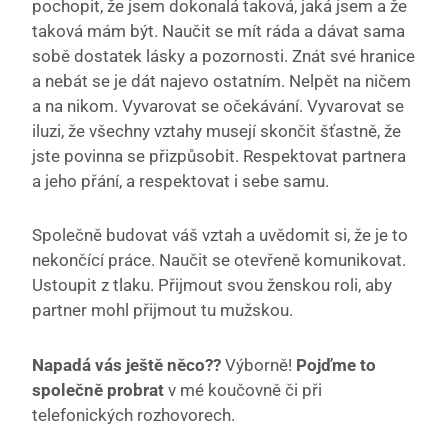
pochopit, že jsem dokonalá taková, jaká jsem a že
taková mám být. Naučit se mít ráda a dávat sama
sobě dostatek lásky a pozornosti. Znát své hranice
a nebát se je dát najevo ostatním. Nelpět na ničem
a na nikom. Vyvarovat se očekávání. Vyvarovat se
iluzi, že všechny vztahy musejí skončit šťastně, že
jste povinna se přizpůsobit. Respektovat partnera
a jeho přání, a respektovat i sebe samu.
Společně budovat váš vztah a uvědomit si, že je to
nekončící práce. Naučit se otevřeně komunikovat.
Ustoupit z tlaku. Přijmout svou ženskou roli, aby
partner mohl přijmout tu mužskou.
Napadá vás ještě něco??
Výborně!
Pojďme to
společně probrat
v mé koučovně či při
telefonických rozhovorech.