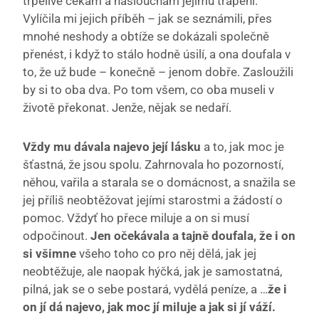
trpělivě čekám a naslouchám jejímu trápení.
Vylíčila mi jejich příběh – jak se seznámili, přes
mnohé neshody a obtíže se dokázali společně
přenést, i když to stálo hodně úsilí, a ona doufala v
to, že už bude – konečně – jenom dobře. Zasloužili
by si to oba dva. Po tom všem, co oba museli v
životě překonat. Jenže, nějak se nedaří.
Vždy mu dávala najevo její lásku
a to, jak moc je
šťastná, že jsou spolu. Zahrnovala ho pozorností,
něhou, vařila a starala se o domácnost, a snažila se
jej příliš neobtěžovat jejími starostmi a žádostí o
pomoc. Vždyť ho přece miluje a on si musí
odpočinout.
Jen očekávala a tajně doufala, že i on
si všimne
všeho toho co pro něj dělá, jak jej
neobtěžuje, ale naopak hýčká, jak je samostatná,
pilná, jak se o sebe postará, vydělá peníze, a …
že i
on jí dá najevo, jak moc jí miluje a jak si jí váží.