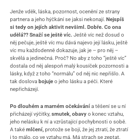
Jenže vděk, láska, pozornost, ocenění ze strany
partnera a jeho hýčkání se jaksi nekonají.
Nejspíš
si tedy on jejích aktivit nevšiml. Dobře. Co ona
udělá?? Snaží se ještě víc.
Ještě víc než dosud o
něj pečuje, ještě víc mu dává najevo její lásku, ještě
víc mu každodenně dokazuje, jak je – pro něj –
skvělá a jedinečná. Proč? No aby z toho “ještě víc”
dostala od něj alespoň malý kousíček pozornosti a
lásky, když z toho “normálu” od něj nic nepřišlo. A
tak doslova
bojuje
o jeho lásku a péči. Které
nepřicházejí.
Po dlouhém a marném očekávání
a těšení se u ní
přicházejí výčitky,
smutek, obavy
o konec vztahu,
jeho nelásku k ní a vzrůstající pochybnosti o sobě.
A také
mlčení,
protože se bojí, že jej ztratí, že ztratí
i to málo, co ve vztahu má. Má strach se zeptat,