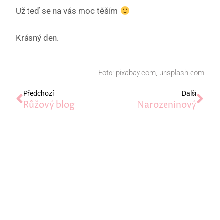
Už teď se na vás moc těším
Krásný den.
Foto: pixabay.com, unsplash.com
Prev
Dal
Předchozí
Další
Růžový blog
Narozeninový
Nenechte si ujít žádný
příspěvek
Zadejte svůj e-mail a nic vám neuteče