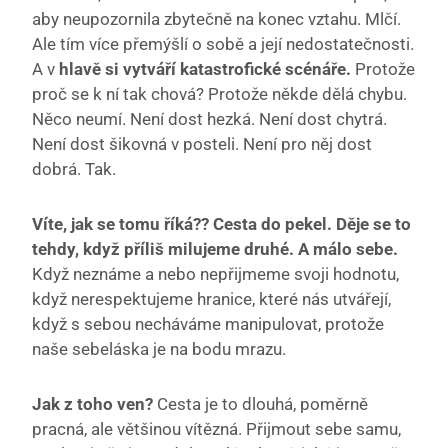
aby neupozornila zbytečně na konec vztahu. Mlčí.
Ale tím více přemýšlí o sobě a její nedostatečnosti.
A v
hlavě si vytváří katastrofické scénáře.
Protože
proč se k ní tak chová? Protože někde dělá chybu.
Něco neumí. Není dost hezká. Není dost chytrá.
Není dost šikovná v posteli. Není pro něj dost
dobrá. Tak.
Víte, jak se tomu říká?? Cesta do pekel. Děje se to
tehdy, když příliš milujeme druhé. A málo sebe.
Když neznáme a nebo nepřijmeme svoji hodnotu,
když nerespektujeme hranice, které nás utvářejí,
když s sebou necháváme manipulovat, protože
naše sebeláska je na bodu mrazu.
Jak z toho ven?
Cesta je to dlouhá, poměrně
pracná, ale většinou vítězná. Přijmout sebe samu,