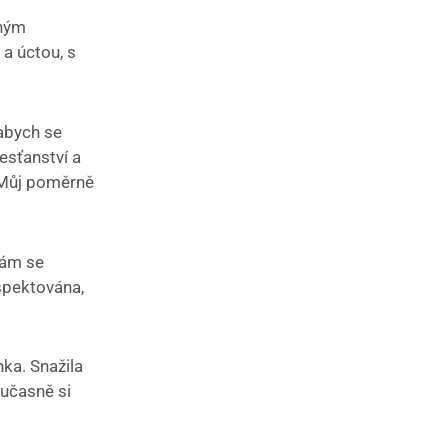
šným
 a úctou, s
 abych se
esťanství a
. Můj poměrně
vám se
espektována,
nka. Snažila
současně si