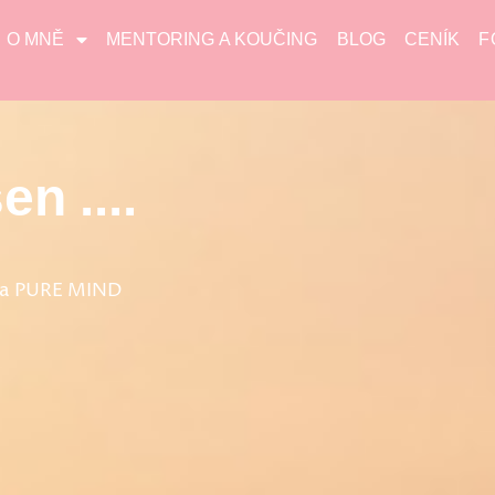
O MNĚ
MENTORING A KOUČING
BLOG
CENÍK
F
en ....
rka PURE MIND