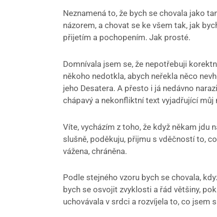
Neznamená to, že bych se chovala jako tank
názorem, a chovat se ke všem tak, jak bych
přijetím a pochopením. Jak prosté.
Domnívala jsem se, že nepotřebuji korektn
někoho nedotkla, abych neřekla něco nevho
jeho Desatera. A přesto i já nedávno nara
chápavý a nekonfliktní text vyjadřující můj
Víte, vycházím z toho, že když někam jdu
slušně, poděkuju, přijmu s vděčností to, c
vážena, chráněna.
Podle stejného vzoru bych se chovala, když
bych se osvojit zvyklosti a řád většiny, pok
uchovávala v srdci a rozvíjela to, co jsem s