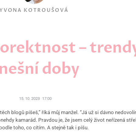
YVONA KOTROUŠOVÁ
orektnost – trend
nešní doby
15. 10. 2023
17:00
ěch blogů píšeš,” říká můj manžel. “Já už si dávno nedovolí
onehdy kamarád. Pravdou je, že jsem celý život neřízená stře
dle toho, co cítím. A stejně tak i píšu.