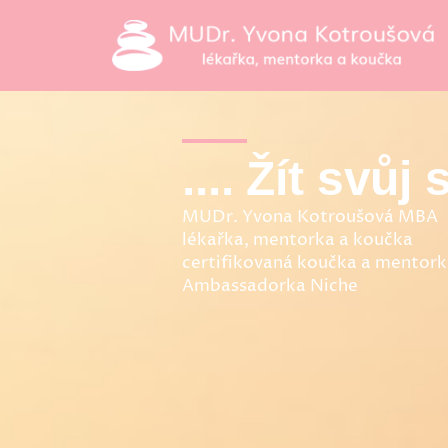
Přeskočit
na
obsah
.... Žít svůj s
MUDr. Yvona Kotroušová MBA
lékařka, mentorka a koučka
certifikovaná koučka a mento
Ambassadorka Niche