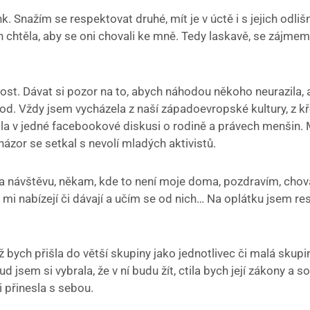
. Snažím se respektovat druhé, mít je v úctě i s jejich odli
 chtěla, aby se oni chovali ke mně. Tedy laskavě, se zájmem
ost. Dávat si pozor na to, abych náhodou někoho neurazila,
d. Vždy jsem vycházela z naší západoevropské kultury, z kř
zila v jedné facebookové diskusi o rodině a právech menšin
 názor se setkal s nevolí mladých aktivistů.
 na návštěvu, někam, kde to není moje doma, pozdravím, cho
o mi nabízejí či dávají a učím se od nich… Na oplátku jsem r
 bych přišla do větší skupiny jako jednotlivec či malá skupi
ud jsem si vybrala, že v ní budu žít, ctila bych její zákony a 
i přinesla s sebou.