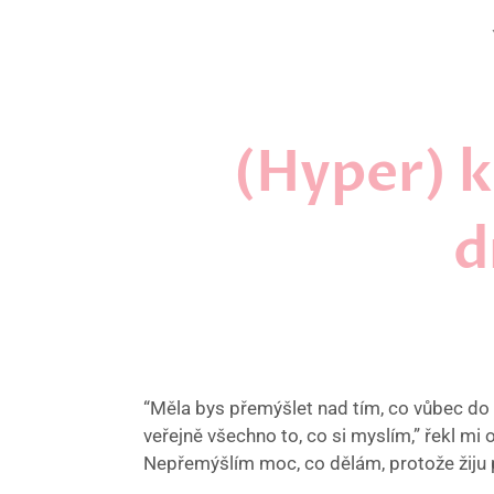
(Hyper) k
d
“Měla bys přemýšlet nad tím, co vůbec do t
veřejně všechno to, co si myslím,” řekl mi 
Nepřemýšlím moc, co dělám, protože žiju po