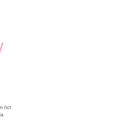
y
m říct
la.