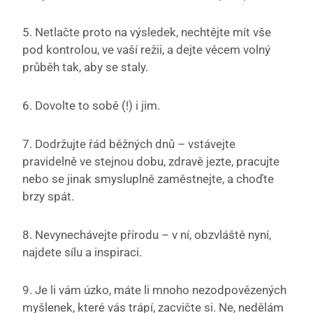
5. Netlačte proto na výsledek, nechtějte mít vše
pod kontrolou, ve vaší režii, a dejte věcem volný
průběh tak, aby se staly.
6. Dovolte to sobě (!) i jim.
7. Dodržujte řád běžných dnů – vstávejte
pravidelně ve stejnou dobu, zdravě jezte, pracujte
nebo se jinak smysluplně zaměstnejte, a choďte
brzy spát.
8. Nevynechávejte přírodu – v ní, obzvláště nyní,
najdete sílu a inspiraci.
9. Je li vám úzko, máte li mnoho nezodpovězených
myšlenek, které vás trápí, zacvičte si. Ne, nedělám