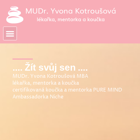
Přeskočit
na
obsah
.... Žít svůj sen ....
MUDr. Yvona Kotroušová MBA
lékařka, mentorka a koučka
certifikovaná koučka a mentorka PURE MIND
Ambassadorka Niche