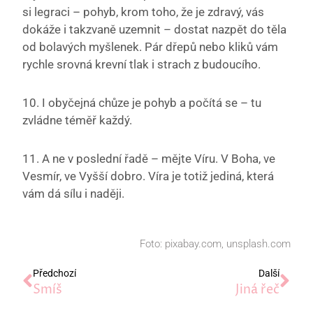
si legraci – pohyb, krom toho, že je zdravý, vás
dokáže i takzvaně uzemnit – dostat nazpět do těla
od bolavých myšlenek. Pár dřepů nebo kliků vám
rychle srovná krevní tlak i strach z budoucího.
10. I obyčejná chůze je pohyb a počítá se – tu
zvládne téměř každý.
11. A ne v poslední řadě – mějte Víru. V Boha, ve
Vesmír, ve Vyšší dobro. Víra je totiž jediná, která
vám dá sílu i naději.
Foto: pixabay.com, unsplash.com
Prev
Dal
Předchozí
Další
Smíš
Jiná řeč