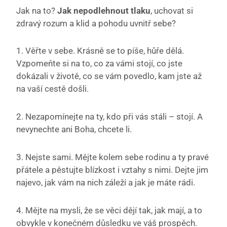
Jak na to?
Jak nepodlehnout tlaku
, uchovat si
zdravý rozum a klid a pohodu uvnitř sebe?
1. Věřte v sebe. Krásně se to píše, hůře dělá.
Vzpomeňte si na to, co za vámi stojí, co jste
dokázali v životě, co se vám povedlo, kam jste až
na vaší cestě došli.
2. Nezapomínejte na ty, kdo při vás stáli – stojí. A
nevynechte ani Boha, chcete li.
3. Nejste sami. Mějte kolem sebe rodinu a ty pravé
přátele a pěstujte blízkost i vztahy s nimi. Dejte jim
najevo, jak vám na nich záleží a jak je máte rádi.
4. Mějte na mysli, že se věci dějí tak, jak mají, a to
obvykle v konečném důsledku ve váš prospěch.