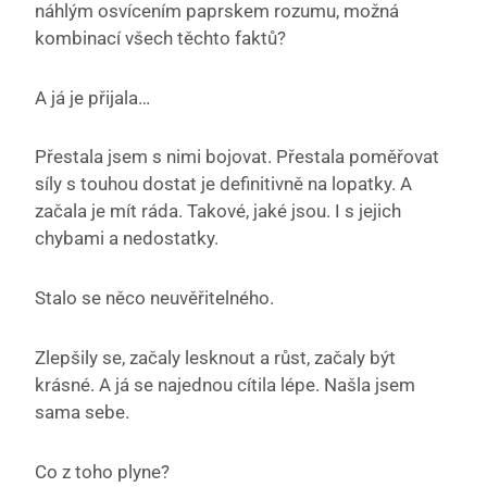
náhlým osvícením paprskem rozumu, možná
kombinací všech těchto faktů?
A já je přijala…
Přestala jsem s nimi bojovat. Přestala poměřovat
síly s touhou dostat je definitivně na lopatky. A
začala je mít ráda. Takové, jaké jsou. I s jejich
chybami a nedostatky.
Stalo se něco neuvěřitelného.
Zlepšily se, začaly lesknout a růst, začaly být
krásné. A já se najednou cítila lépe. Našla jsem
sama sebe.
Co z toho plyne?