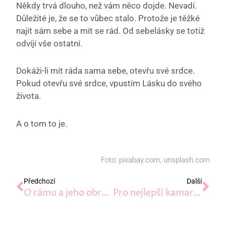
Někdy trvá dlouho, než vám něco dojde. Nevadí.
Důležité je, že se to vůbec stalo. Protože je těžké
najít sám sebe a mít se rád. Od sebelásky se totiž
odvíjí vše ostatní.
Dokáži-li mít ráda sama sebe, otevřu své srdce.
Pokud otevřu své srdce, vpustím Lásku do svého
života.
A o tom to je.
Foto: pixabay.com, unsplash.com
Prev
Dal
Předchozí
Další
O rámu a jeho obrazu
Pro nejlepší kamarádku