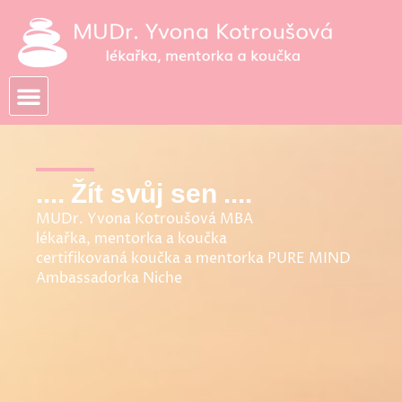
Přeskočit
na
obsah
.... Žít svůj sen ....
MUDr. Yvona Kotroušová MBA
lékařka, mentorka a koučka
certifikovaná koučka a mentorka PURE MIND
Ambassadorka Niche