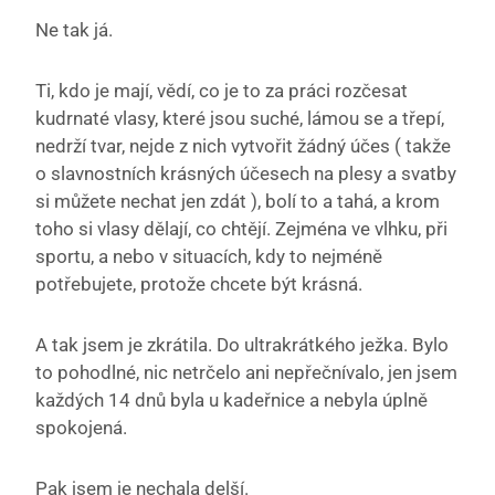
Ne tak já.
Ti, kdo je mají, vědí, co je to za práci rozčesat
kudrnaté vlasy, které jsou suché, lámou se a třepí,
nedrží tvar, nejde z nich vytvořit žádný účes ( takže
o slavnostních krásných účesech na plesy a svatby
si můžete nechat jen zdát ), bolí to a tahá, a krom
toho si vlasy dělají, co chtějí. Zejména ve vlhku, při
sportu, a nebo v situacích, kdy to nejméně
potřebujete, protože chcete být krásná.
A tak jsem je zkrátila. Do ultrakrátkého ježka. Bylo
to pohodlné, nic netrčelo ani nepřečnívalo, jen jsem
každých 14 dnů byla u kadeřnice a nebyla úplně
spokojená.
Pak jsem je nechala delší.