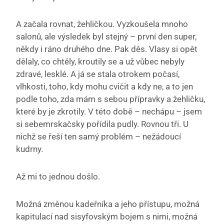
A začala rovnat, žehličkou. Vyzkoušela mnoho
salonů, ale výsledek byl stejný – první den super,
někdy i ráno druhého dne. Pak děs. Vlasy si opět
dělaly, co chtěly, kroutily se a už vůbec nebyly
zdravé, lesklé. A já se stala otrokem počasí,
vlhkosti, toho, kdy mohu cvičit a kdy ne, a to jen
podle toho, zda mám s sebou přípravky a žehličku,
které by je zkrotily. V této době – nechápu – jsem
si sebemrskačsky pořídila pudly. Rovnou tři. U
nichž se řeší ten samý problém – nežádoucí
kudrny.
Až mi to jednou došlo.
Možná změnou kadeřníka a jeho přístupu, možná
kapitulací nad sisyfovským bojem s nimi, možná