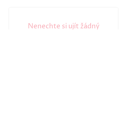
Nenechte si ujít žádný
příspěvek
Zadejte svůj e-mail a nic vám neuteče